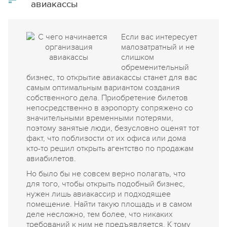
что бизнес-план - это первая и самая важная
авиакассы
инвестиция в своё дело.
Если вас интересует
малозатратный и не
слишком
обременительный
бизнес, то открытие авиакассы станет для вас
самым оптимальным вариантом создания
собственного дела. Приобретение билетов
непосредственно в аэропорту сопряжено со
значительными временными потерями,
поэтому занятые люди, безусловно оценят тот
факт, что поблизости от их офиса или дома
кто-то решил открыть агентство по продажам
авиабилетов.
Но было бы не совсем верно полагать, что
для того, чтобы открыть подобный бизнес,
нужен лишь авиакассир и подходящее
помещение. Найти такую площадь и в самом
деле несложно, тем более, что никаких
требований к ним не предъявляется. К тому