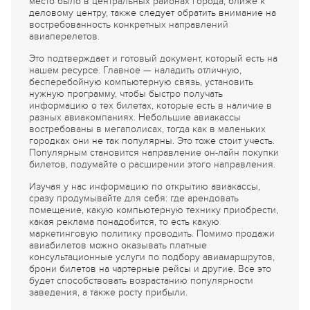
место было в центральных районах города, ближе к
деловому центру, также следует обратить внимание на
востребованность конкретных направлений
авиаперелетов.
Это подтверждает и готовый документ, который есть на
нашем ресурсе. Главное — наладить отличную,
бесперебойную компьютерную связь, установить
нужную программу, чтобы быстро получать
информацию о тех билетах, которые есть в наличие в
разных авиакомпаниях. Небольшие авиакассы
востребованы в мегаполисах, тогда как в маленьких
городках они не так популярны. Это тоже стоит учесть.
Популярным становится направление он-лайн покупки
билетов, подумайте о расширении этого направления.
Изучая у нас информацию по открытию авиакассы,
сразу продумывайте для себя: где арендовать
помещение, какую компьютерную технику приобрести,
какая реклама понадобится, то есть какую
маркетинговую политику проводить. Помимо продажи
авиабилетов можно оказывать платные
консультационные услуги по подбору авиамаршрутов,
брони билетов на чартерные рейсы и другие. Все это
будет способствовать возрастанию популярности
заведения, а также росту прибыли.