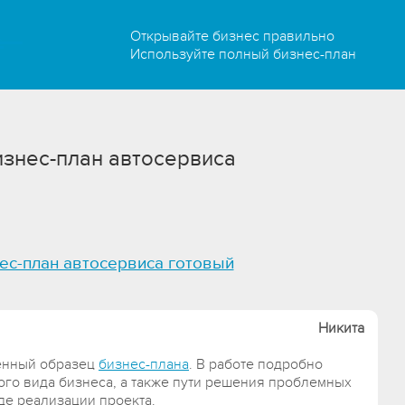
Открывайте бизнес правильно
Используйте полный бизнес-план
знес-план автосервиса
ес-план автосервиса готовый
Никита
венный образец
бизнес-плана
. В работе подробно
ого вида бизнеса, а также пути решения проблемных
де реализации проекта.