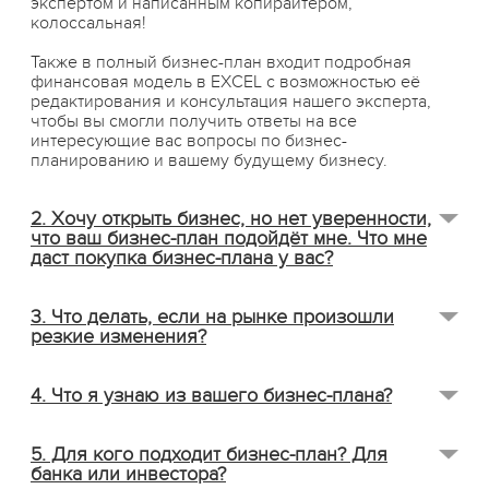
экспертом и написанным копирайтером,
колоссальная!
Также в полный бизнес-план входит подробная
финансовая модель в EXCEL с возможностью её
редактирования и консультация нашего эксперта,
чтобы вы смогли получить ответы на все
интересующие вас вопросы по бизнес-
планированию и вашему будущему бизнесу.
2. Хочу открыть бизнес, но нет уверенности,
что ваш бизнес-план подойдёт мне. Что мне
даст покупка бизнес-плана у вас?
Здесь четыре ключевых момента:
3. Что делать, если на рынке произошли
резкие изменения?
экономия времени
: вся информация собрана
экспертами в одном месте;
Открывать бизнес-план, корректировать расчеты и
снижение риска потери денег
: в бизнес-плане
4. Что я узнаю из вашего бизнес-плана?
смотреть, что вас ждёт впереди. Если в новых
учтён опыт конкурентов, поэтому вы не повторите их
условиях вы понимаете, что ваш бизнес становится
ошибок. При этом не потратите деньги туда, где
убыточным, то сразу принимать меры. Не ждать, пока
Правду о бизнесе. О том, какой продукт востребован
точно не будет результата, тем самым избежав
5. Для кого подходит бизнес-план? Для
закончатся деньги, а решать проблемы, проявлять
и сколько требуется ресурсов на его создание.
потерь;
банка или инвестора?
гибкость. Многие предприниматели надеются на
Сколько необходимо вложить денег в маркетинг,