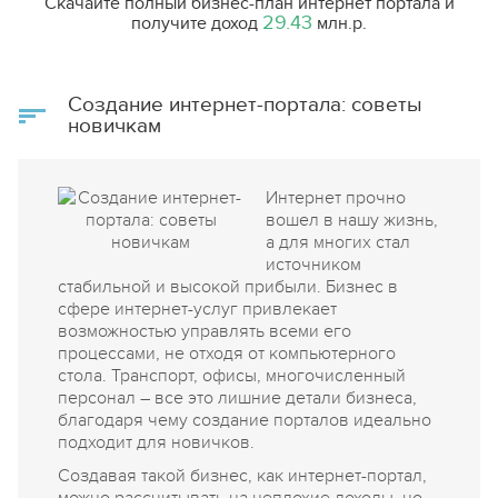
Скачайте полный бизнес-план интернет портала и
им это? Чтобы сэкономить свои ресурсы и время.
29.43
получите доход
млн.р.
Когда бизнесмен приходит за деньгами, а у него нет
бизнес-плана, то у него нет и понимания, как он
будет зарабатывать, а значит, как вернёт инвестору
или банку их деньги. А когда есть бизнес-план, то
Создание интернет-портала: советы
риски невозврата резко снижаются. Можно сказать,
что бизнес-план - это первая и самая важная
новичкам
инвестиция в своё дело.
Интернет прочно
вошел в нашу жизнь,
а для многих стал
источником
стабильной и высокой прибыли. Бизнес в
сфере интернет-услуг привлекает
возможностью управлять всеми его
процессами, не отходя от компьютерного
стола. Транспорт, офисы, многочисленный
персонал – все это лишние детали бизнеса,
благодаря чему создание порталов идеально
подходит для новичков.
Создавая такой бизнес, как интернет-портал,