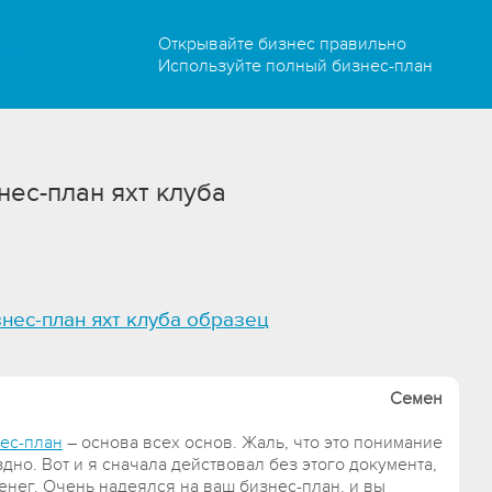
Открывайте бизнес правильно
Используйте полный бизнес-план
нес-план яхт клуба
нес-план яхт клуба образец
Семен
ес-план
– основа всех основ. Жаль, что это понимание
дно. Вот и я сначала действовал без этого документа,
енег. Очень надеялся на ваш бизнес-план, и вы