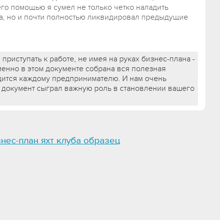
го помощью я сумел не только четко наладить
а, но и почти полностью ликвидировал предыдущие
приступать к работе, не имея на руках бизнес-плана -
енно в этом документе собрана вся полезная
дится каждому предпринимателю. И нам очень
ш документ сыграл важную роль в становлении вашего
нес-план яхт клуба образец