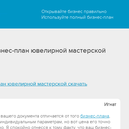
Открывайте бизнес правильно
Используйте полный бизнес-план
знес-план ювелирной мастерской
лан ювелирной мастерской скачать
Игнат
 вашего документа отличается от того
бизнес-плана
,
индивидуальным параметрам, но вот цена его точно
. Я спокойно отнесся к тому факту, что ваш бизнес-