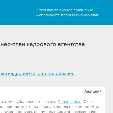
Открывайте бизнес правильно
Используйте полный бизнес-план
нес-план кадрового агентства
лан кадрового агентства образец
Анатолий
 в этом я убедился, скачав ваш
бизнес-план
. С его
ил приоритеты, и дело пошло довольно активно. Мне
ь, руководствуясь рекомендациями профессионалов.