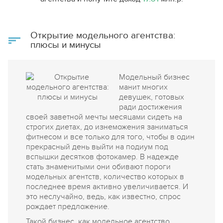
бизнес-плана, то у него нет и понимания, как он
будет зарабатывать, а значит, как вернёт инвестору
или банку их деньги. А когда есть бизнес-план, то
Открытие модельного агентства:
риски невозврата резко снижаются. Можно сказать,
что бизнес-план - это первая и самая важная
плюсы и минусы
инвестиция в своё дело.
Модельный бизнес
манит многих
девушек, готовых
ради достижения
своей заветной мечты месяцами сидеть на
строгих диетах, до изнеможения заниматься
фитнесом и все только для того, чтобы в один
прекрасный день выйти на подиум под
вспышки десятков фотокамер. В надежде
стать знаменитыми они обивают пороги
модельных агентств, количество которых в
последнее время активно увеличивается. И
это неслучайно, ведь, как известно, спрос
рождает предложение.
Такой бизнес, как модельное агентство,