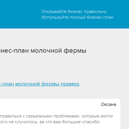
Открывайте бизнес правильно
Используйте полный бизнес-план
знес-план молочной фермы
с-план молочной фермы пример
Оксана
правиться с серьезными проблемами, которые могли
того не случилось, за что вам большое спасибо.