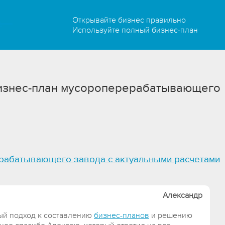
Открывайте бизнес правильно
Используйте полный бизнес-план
изнес-план мусороперерабатывающего
рабатывающего завода с актуальными расчетами
Александр
ый подход к составлению
бизнес-планов
и решению