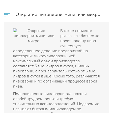
бизнес-плана, то у него нет и понимания, как он
будет зарабатывать, а значит, как вернёт инвестору
или банку их деньги. А когда есть бизнес-план, то
Открытие пивоварни: мини- или микро-
риски невозврата резко снижаются. Можно сказать,
что бизнес-план - это первая и самая важная
инвестиция в своё дело.
В таком сегменте
рынка, как бизнес по
производству пива,
существует
определенное деление предприятий на
категории: микро-пивоварни, чей
максимальный объем производства
составляет 5 тыс. литров в сутки, и мини-
пивоварни, с производительностью от 5 тыс.
литров в сутки выше. Кроме того, различаются
пивоварни и по организации процесса варки
пива.
Полноцикловые пивоварни отличаются
особой трудоемкостью и требуют
значительных капиталовложений. Недаром их
называют бытовым мини-заводом по