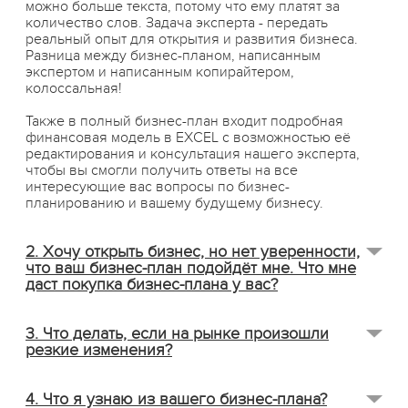
можно больше текста, потому что ему платят за
количество слов. Задача эксперта - передать
реальный опыт для открытия и развития бизнеса.
Разница между бизнес-планом, написанным
экспертом и написанным копирайтером,
колоссальная!
Также в полный бизнес-план входит подробная
финансовая модель в EXCEL с возможностью её
редактирования и консультация нашего эксперта,
чтобы вы смогли получить ответы на все
интересующие вас вопросы по бизнес-
планированию и вашему будущему бизнесу.
2. Хочу открыть бизнес, но нет уверенности,
что ваш бизнес-план подойдёт мне. Что мне
даст покупка бизнес-плана у вас?
Здесь четыре ключевых момента:
3. Что делать, если на рынке произошли
резкие изменения?
экономия времени
: вся информация собрана
экспертами в одном месте;
Открывать бизнес-план, корректировать расчеты и
снижение риска потери денег
: в бизнес-плане
4. Что я узнаю из вашего бизнес-плана?
смотреть, что вас ждёт впереди. Если в новых
учтён опыт конкурентов, поэтому вы не повторите их