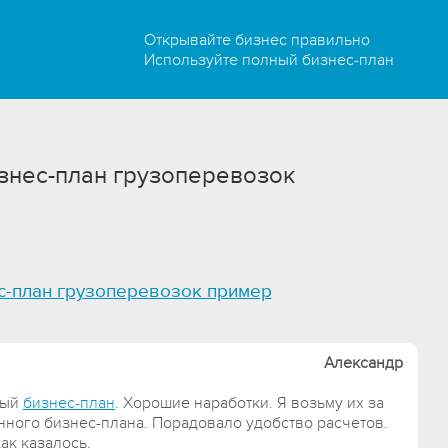
Открывайте бизнес правильно
Используйте полный бизнес-план
знес-план грузоперевозок
с-план грузоперевозок пример
Александр
ный
бизнес-план
. Хорошие наработки. Я возьму их за
нного бизнес-плана. Порадовало удобство расчетов.
как казалось.