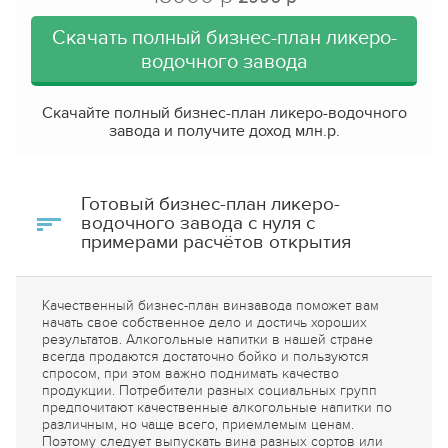
гарантировало привлечение инвестиций.
Скачать полный бизнес-план ликеро-
Более того, наш сайт рекомендуют будущим
водочного завода
предпринимателям сами банки и инвесторы. Зачем
им это? Чтобы сэкономить свои ресурсы и время.
Когда бизнесмен приходит за деньгами, а у него нет
Скачайте полный бизнес-план ликеро-водочного
бизнес-плана, то у него нет и понимания, как он
завода и получите доход
млн.р.
будет зарабатывать, а значит, как вернёт инвестору
или банку их деньги. А когда есть бизнес-план, то
риски невозврата резко снижаются. Можно сказать,
что бизнес-план - это первая и самая важная
Готовый бизнес-план ликеро-
инвестиция в своё дело.
водочного завода с нуля с
примерами расчётов открытия
Качественный бизнес-план винзавода поможет вам
начать свое собственное дело и достичь хороших
результатов. Алкогольные напитки в нашей стране
всегда продаются достаточно бойко и пользуются
спросом, при этом важно поднимать качество
продукции. Потребители разных социальных групп
предпочитают качественные алкогольные напитки по
различным, но чаще всего, приемлемым ценам.
Поэтому следует выпускать вина разных сортов или