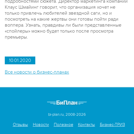
подробностями сюжета. Директор маркетинга компании
Клаус Шмайинг говорит, что организация хочет не
только привлечь любителей звездной саги, но и
посмотреть на какие жертвы они готовы пойти ради
воппера. Узнать, правдивы ли были представленные
«спойлеры» можно будет только после просмотра
премьеры.
10.01.2020
Все новости о бизнес-планах
bi-plan.ru, 2008-2026
Отзывы
Новости
Полезное
Контакты
Бизнес-ТРИЗ