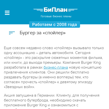
Бургер за «спойлер»
Еще совсем недавно слово «спойлер» вызывало только
одну ассоциацию – деталь автомобиля. Сегодня
«спойлер» - это раскрытие сюжетных моментов фильма,
или книги, до выхода премьеры. Компания Burger King
разработала в рамках
бизнес-плана
новую концепцию
привлечения клиентов. Они решили бесплатно
раздавать бургеры (а именно вопперы) тем, кто
согласен прочесть «спойлер» к девятому эпизоду
«Звездных войн».
Акция запущена в Германии. Клиенту, для получения
бесплатного бутерброда, необходимо скачать
приложение Burger King и ознакомиться с