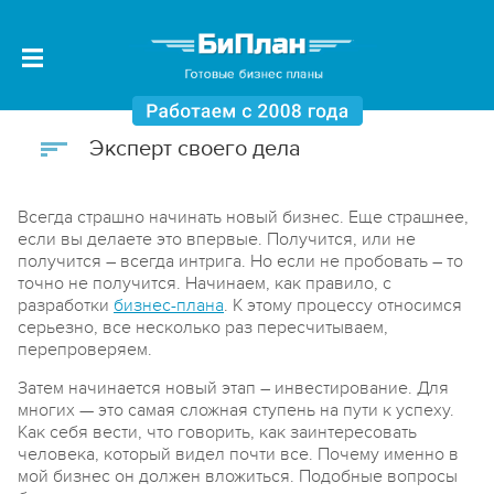
Эксперт своего дела
Всегда страшно начинать новый бизнес. Еще страшнее,
если вы делаете это впервые. Получится, или не
получится – всегда интрига. Но если не пробовать – то
точно не получится. Начинаем, как правило, с
разработки
бизнес-плана
. К этому процессу относимся
серьезно, все несколько раз пересчитываем,
перепроверяем.
Затем начинается новый этап – инвестирование. Для
многих — это самая сложная ступень на пути к успеху.
Как себя вести, что говорить, как заинтересовать
человека, который видел почти все. Почему именно в
мой бизнес он должен вложиться. Подобные вопросы