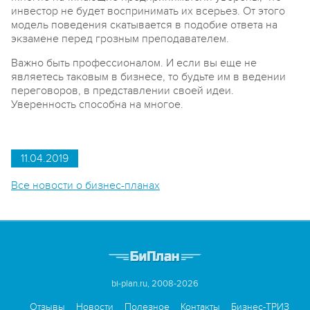
инвестор не будет воспринимать их всерьез. От этого
модель поведения скатывается в подобие ответа на
экзамене перед грозным преподавателем.
Важно быть профессионалом. И если вы еще не
являетесь таковым в бизнесе, то будьте им в ведении
переговоров, в представлении своей идеи.
Уверенность способна на многое.
11.04.2019
Все новости о бизнес-планах
bi-plan.ru, 2008-2026
Отзывы
Новости
Полезное
Контакты
Бизнес-ТРИЗ