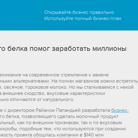
Открывайте бизнес правильно
Используйте полный бизнес-план
о белка помог заработать миллионы
а внимание на современное стремление к замене
ными альтернативами. На полках магазинов можно встретить
, овсяное, гороховое молоко. Но мы сталкиваемся с некой
а внешнее сходство, вкусовые характеристики
ьно отличаются от натурального.
аве с директором Райаном Папандьей разработала
бизнес-
го белка, позволяющего сделать молочный продукт
льный, как по внешним признакам, так и по вкусовым
микробы, подобные тем, что используются при создании
мость проекта обошлась компании в $140 млн.