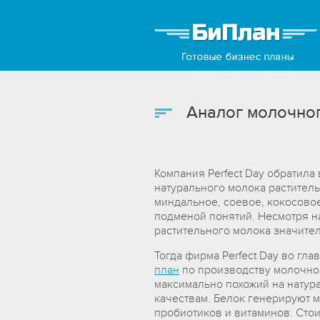
Аналог молочног
Компания Perfect Day обратил
натурального молока раститель
миндальное, соевое, кокосовое
подменой понятий. Несмотря н
растительного молока значител
Тогда фирма Perfect Day во гл
план
по производству молочно
максимально похожий на натура
качествам. Белок генерируют 
пробиотиков и витаминов. Стои