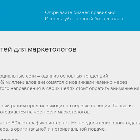
Открывайте бизнес правильно
Используйте полный бизнес-план
тей для маркетологов
оциальные сети – одна из основных тенденций
5% миллениалов знакомятся с новинками именно через
того направления в своих целях стоит обратить внимание на
очный режим продаж выходит на первые позиции. Большая
отражается на честности маркетологов.
 это 80% от трафика интернет. Но предпочтение стоит отдать
ара, а оригинальной и нетривиальной подаче.