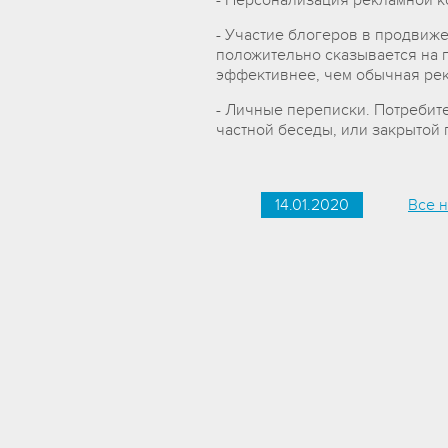
- Персонализация рекламной к
- Участие блогеров в продвиже
положительно сказывается на п
эффективнее, чем обычная рек
- Личные переписки. Потребит
частной беседы, или закрытой
14.01.2020
Все н