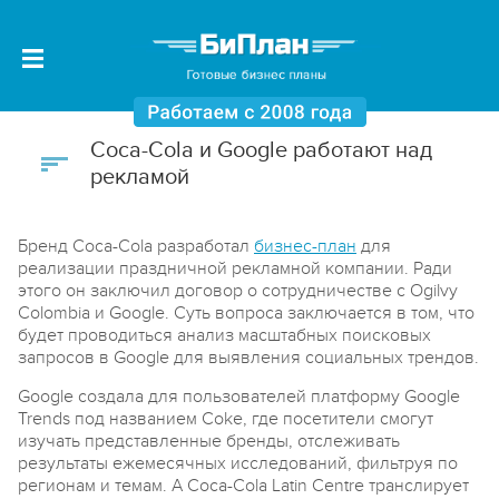
Coca-Cola и Google работают над
рекламой
Бренд Coca-Cola разработал
бизнес-план
для
реализации праздничной рекламной компании. Ради
этого он заключил договор о сотрудничестве с Ogilvy
Colombia и Google. Суть вопроса заключается в том, что
будет проводиться анализ масштабных поисковых
запросов в Google для выявления социальных трендов.
Google создала для пользователей платформу Google
Trends под названием Coke, где посетители смогут
изучать представленные бренды, отслеживать
результаты ежемесячных исследований, фильтруя по
регионам и темам. А Сoca-Cola Latin Centre транслирует