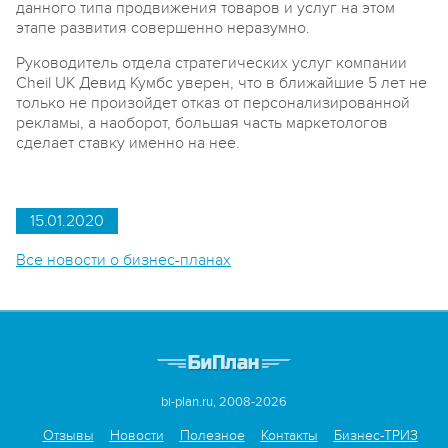
данного типа продвижения товаров и услуг на этом
этапе развития совершенно неразумно.
Руководитель отдела стратегических услуг компании
Cheil UK Девид Кумбс уверен, что в ближайшие 5 лет не
только не произойдет отказ от персонализированной
рекламы, а наоборот, большая часть маркетологов
сделает ставку именно на нее.
15.01.2020
Все новости о бизнес-планах
bi-plan.ru, 2008-2026
Отзывы
Новости
Полезное
Контакты
Бизнес-ТРИЗ