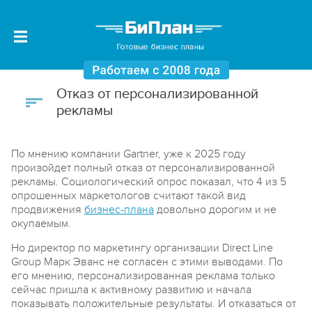
Отказ от персонализированной
рекламы
По мнению компании Gartner, уже к 2025 году
произойдет полный отказ от персонализированной
рекламы. Социологический опрос показал, что 4 из 5
опрошенных маркетологов считают такой вид
продвижения
бизнес-плана
довольно дорогим и не
окупаемым.
Но директор по маркетингу организации Direct Line
Group Марк Эванс не согласен с этими выводами. По
его мнению, персонализированная реклама только
сейчас пришла к активному развитию и начала
показывать положительные результаты. И отказаться от