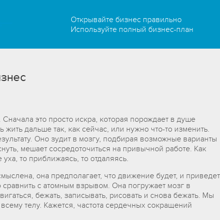
Открывайте бизнес правильно
Используйте полный бизнес-план
изнес
 Сначала это просто искра, которая порождает в душе
 жить дальше так, как сейчас, или нужно что-то изменить.
зультату. Оно зудит в мозгу, подбирая возможные варианты
снуть, мешает сосредоточиться на привычной работе. Как
уха, то приближаясь, то отдаляясь.
смыслена, она предполагает, что движение будет, и приведет
 сравнить с атомным взрывом. Она погружает мозг в
вигаться, бежать, записывать, рисовать и снова бежать. Мы
всему телу. Кажется, частота сердечных сокращений