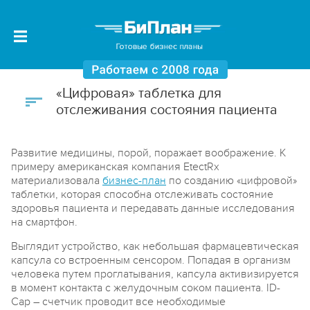
«Цифровая» таблетка для
отслеживания состояния пациента
Развитие медицины, порой, поражает воображение. К
примеру американская компания EtectRx
материализовала
бизнес-план
по созданию «цифровой»
таблетки, которая способна отслеживать состояние
здоровья пациента и передавать данные исследования
на смартфон.
Выглядит устройство, как небольшая фармацевтическая
капсула со встроенным сенсором. Попадая в организм
человека путем проглатывания, капсула активизируется
в момент контакта с желудочным соком пациента. ID-
Cap – счетчик проводит все необходимые