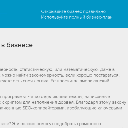
Открывайте бизнес правильно
Используйте полный бизнес-план
 в бизнесе
ерность, статистическую, или математическую. Даже в
можно найти закономерность, если хорошо постараться.
ексте есть своя логика. Ее просчитал американский
т программы, четко отделяющие тексты, написанные
 скриптом для наполнения дорвея. Благодаря этому закону
 написанные SEO-копирайтерами, изобилующие ключевыми
знесе? Эти знания помогут подобрать грамотного