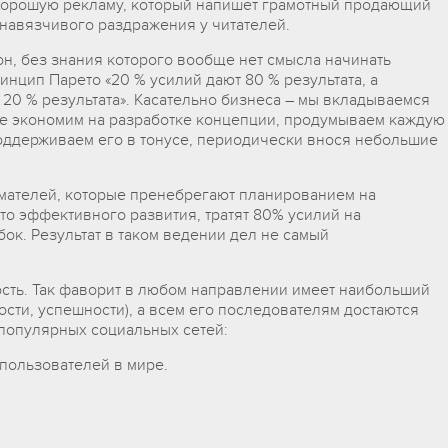
 хорошую рекламу, который напишет грамотный продающий
 навязчивого раздражения у читателей.
н, без знания которого вообще нет смысла начинать
ринцип Парето «20 % усилий дают 80 % результата, а
20 % результата». Касательно бизнеса – мы вкладываемся
не экономим на разработке концепции, продумываем каждую
оддерживаем его в тонусе, периодически внося небольшие
мателей, которые пренебрегают планированием на
сто эффективного развития, тратят 80% усилий на
к. Результат в таком ведении дел не самый
ость. Так фаворит в любом направлении имеет наибольший
ости, успешности), а всем его последователям достаются
 популярных социальных сетей:
 пользователей в мире.