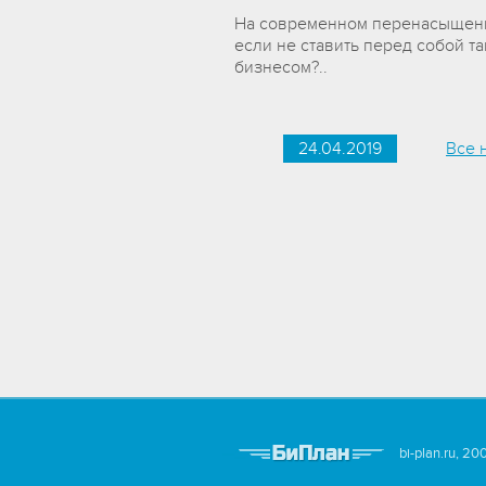
На современном перенасыщенно
если не ставить перед собой т
бизнесом?..
24.04.2019
Все 
bi-plan.ru, 2