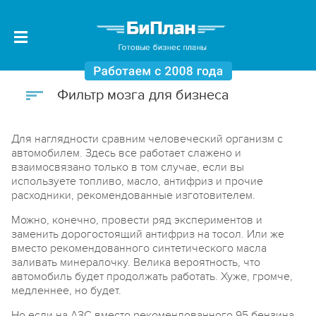
Фильтр мозга для бизнеса
Для наглядности сравним человеческий организм с
автомобилем. Здесь все работает слажено и
взаимосвязано только в том случае, если вы
используете топливо, масло, антифриз и прочие
расходники, рекомендованные изготовителем.
Можно, конечно, провести ряд экспериментов и
заменить дорогостоящий антифриз на тосол. Или же
вместо рекомендованного синтетического масла
заливать минералочку. Велика вероятность, что
автомобиль будет продолжать работать. Хуже, громче,
медленнее, но будет.
Но если на АЗС вместо рекомендованного 95 бензина