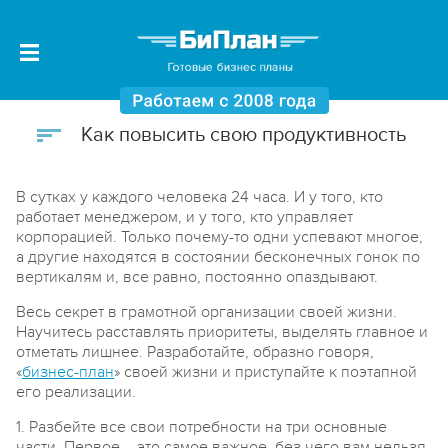
Как повысить свою продуктивность
В сутках у каждого человека 24 часа. И у того, кто
работает менеджером, и у того, кто управляет
корпорацией. Только почему-то одни успевают многое,
а другие находятся в состоянии бесконечных гонок по
вертикалям и, все равно, постоянно опаздывают.
Весь секрет в грамотной организации своей жизни.
Научитесь расставлять приоритеты, выделять главное и
отметать лишнее. Разработайте, образно говоря,
«
бизнес-план
» своей жизни и приступайте к поэтапной
его реализации.
1. Разбейте все свои потребности на три основные
части. Первое – это самое важное, без чего вам нельзя