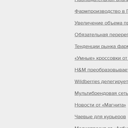
Фармпроизводство в Г
Увеличение объема пр
Обязательная перере
Тенденции рынка фар
«Умные» кроссовки от 
H&M преобразовывает
Wildberries делегируе
Мультибрендовая сеть
Новости от «Магнита»
Чаевые для курьеров