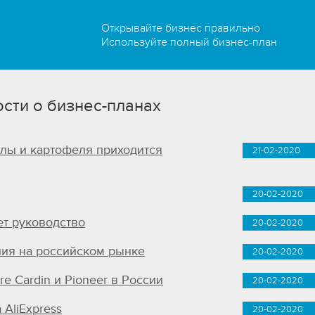
Открывайте бизнес правильно
Используйте полный бизнес-план
сти о бизнес-планах
лы и картофеля приходится
21-02-2020
20-02-2020
ет руководство
20-02-2020
ния на российском рынке
20-02-2020
re Cardin и Pioneer в России
20-02-2020
AliExpress
20-02-2020