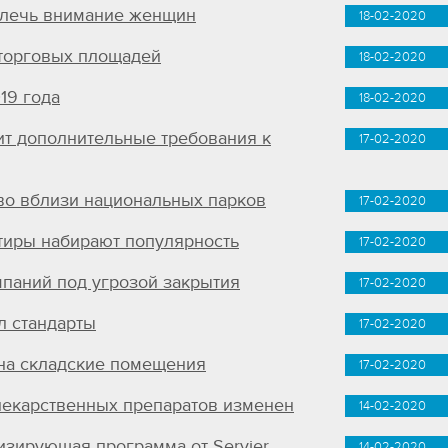
влечь внимание женщин
18-02-2020
 торговых площадей
18-02-2020
19 года
18-02-2020
т дополнительные требования к
17-02-2020
во вблизи национальных парков
17-02-2020
тиры набирают популярность
17-02-2020
паний под угрозой закрытия
17-02-2020
л стандарты
17-02-2020
 на складские помещения
17-02-2020
лекарственных препаратов изменен
14-02-2020
зирующая программа от Servier
14-02-2020