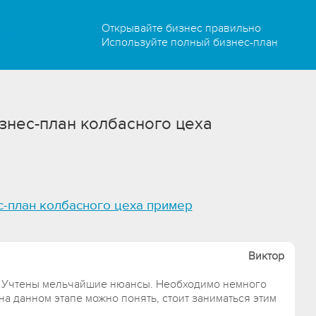
Открывайте бизнес правильно
Используйте полный бизнес-план
знес-план колбасного цеха
с-план колбасного цеха пример
Виктор
. Учтены мельчайшие нюансы. Необходимо немного
на данном этапе можно понять, стоит заниматься этим