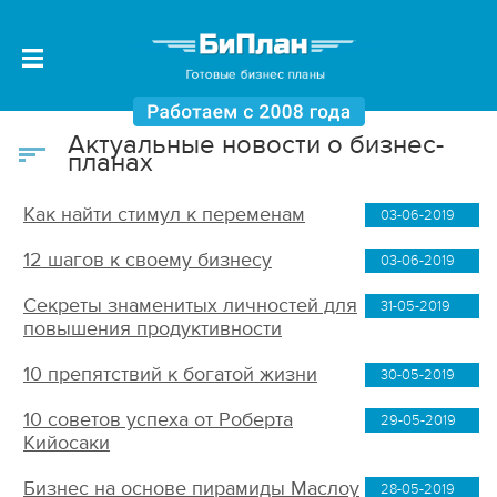
Актуальные новости о бизнес-
планах
Как найти стимул к переменам
03-06-2019
12 шагов к своему бизнесу
03-06-2019
Секреты знаменитых личностей для
31-05-2019
повышения продуктивности
10 препятствий к богатой жизни
30-05-2019
10 советов успеха от Роберта
29-05-2019
Кийосаки
Бизнес на основе пирамиды Маслоу
28-05-2019